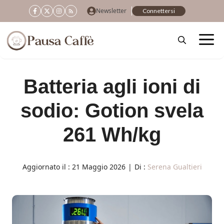
Vai
Newsletter
Connettersi
al
contenuto
Batteria agli ioni di
sodio: Gotion svela
261 Wh/kg
Aggiornato il :
21 Maggio 2026
|
Di :
Serena Gualtieri