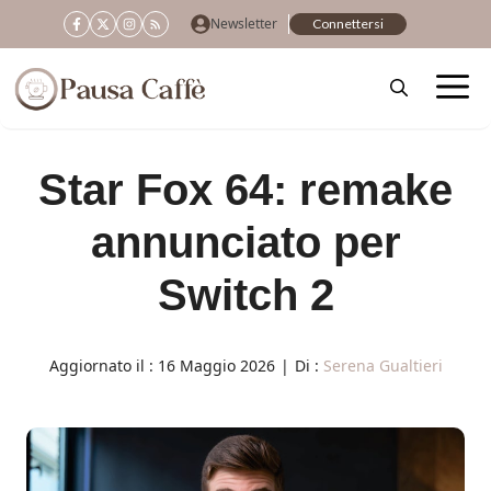
Vai
Newsletter
Connettersi
al
contenuto
Star Fox 64: remake
annunciato per
Switch 2
Aggiornato il :
16 Maggio 2026
|
Di :
Serena Gualtieri