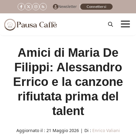
Vai
Newsletter
Connettersi
al
contenuto
Amici di Maria De
Filippi: Alessandro
Errico e la canzone
rifiutata prima del
talent
Aggiornato il :
21 Maggio 2026
|
Di :
Enrico Valiani