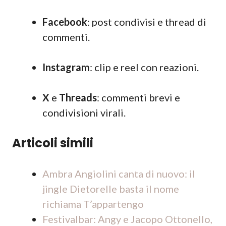
Facebook
: post condivisi e thread di
commenti.
Instagram
: clip e reel con reazioni.
X
e
Threads
: commenti brevi e
condivisioni virali.
Articoli simili
Ambra Angiolini canta di nuovo: il
jingle Dietorelle basta il nome
richiama T’appartengo
Festivalbar: Angy e Jacopo Ottonello,