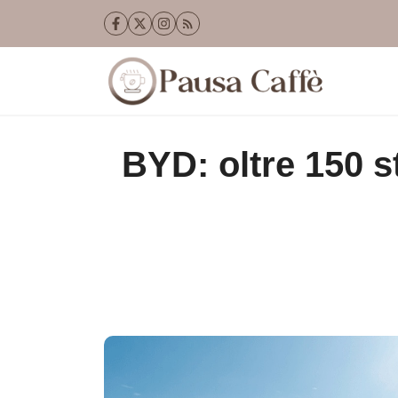
Vai
al
contenuto
BYD: oltre 150 sta