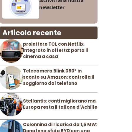
Iscriviti alla nostra
newsletter
Articolo recente
proiettore TCL con Netflix
integrato in offerta: porta il
cinema a casa
Telecamera Blink 360° in
sconto su Amazon: controlla il
soggiorno dal telefono
Stellantis: conti migliorano ma
Europa resta il tallone d’Achille
Colonnina di ricarica da 1,5 MW:
Dongfeng sfida BYD con una