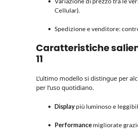
Variazione di prezzo tra le v
Cellular).
Spedizione e venditore: contro
Caratteristiche salie
11
L’ultimo modello si distingue per al
per l’uso quotidiano.
Display
più luminoso e leggibile
Performance
migliorate grazie