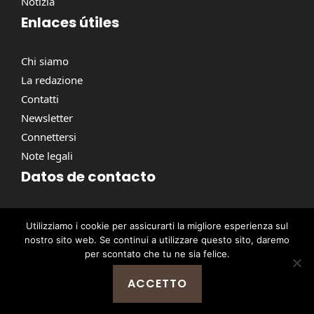
Notizia
Enlaces útiles
Chi siamo
La redazione
Contatti
Newsletter
Connettersi
Note legali
Datos de contacto
Via Torino, 164, 00184 Roma RM, Italie
Utilizziamo i cookie per assicurarti la migliore esperienza sul
contact@pausacaffe.net
nostro sito web. Se continui a utilizzare questo sito, daremo
+39 06 9453 2781
per scontato che tu ne sia felice.
ACCETTO
@ 2026 | © Tutti i diritti riservati -
Pausa Caffè