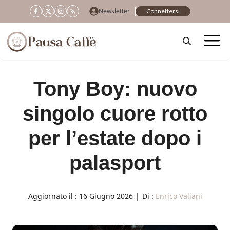
Vai
Newsletter
Connettersi
al
contenuto
Tony Boy: nuovo
singolo cuore rotto
per l’estate dopo i
palasport
Aggiornato il :
16 Giugno 2026
|
Di :
Enrico Valiani