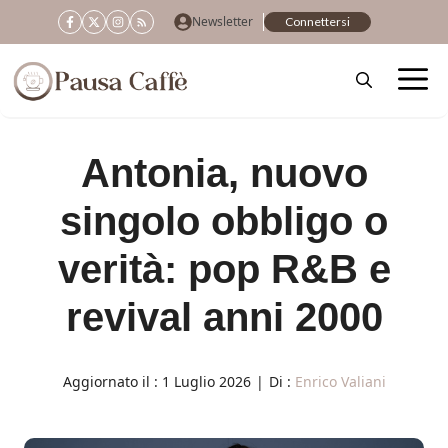
Vai
Newsletter
Connettersi
al
contenuto
Antonia, nuovo
singolo obbligo o
verità: pop R&B e
revival anni 2000
Aggiornato il :
1 Luglio 2026
|
Di :
Enrico Valiani