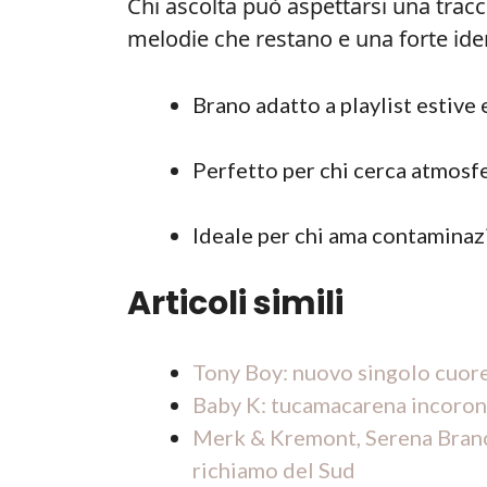
Chi ascolta può aspettarsi una tracc
melodie che restano e una forte ident
Brano adatto a playlist estive
Perfetto per chi cerca atmosf
Ideale per chi ama contaminazi
Articoli simili
Tony Boy: nuovo singolo cuore 
Baby K: tucamacarena incorona
Merk & Kremont, Serena Branca
richiamo del Sud