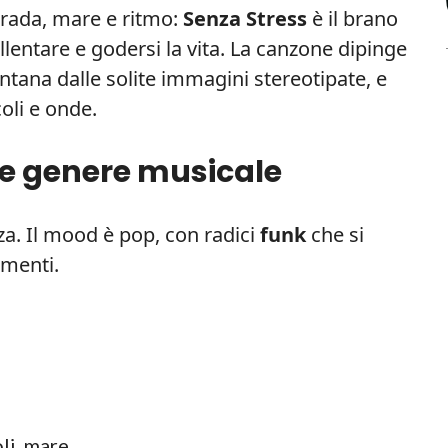
rada, mare e ritmo:
Senza Stress
è il brano
allentare e godersi la vita. La canzone dipinge
ntana dalle solite immagini stereotipate, e
coli e onde.
 e genere musicale
a. Il mood è pop, con radici
funk
che si
amenti.
li, mare