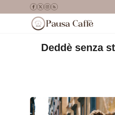
Vai
al
contenuto
Deddè senza st