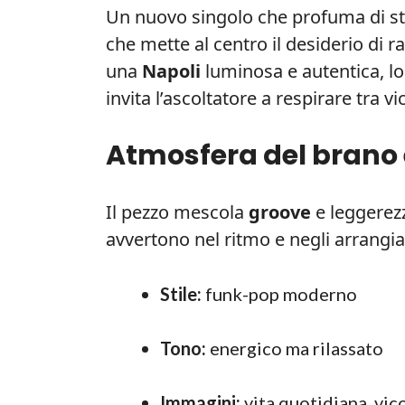
Un nuovo singolo che profuma di st
che mette al centro il desiderio di r
una
Napoli
luminosa e autentica, lo
invita l’ascoltatore a respirare tra vi
Atmosfera del brano
Il pezzo mescola
groove
e leggerezz
avvertono nel ritmo e negli arrangi
Stile:
funk-pop moderno
Tono:
energico ma rilassato
Immagini:
vita quotidiana, vico