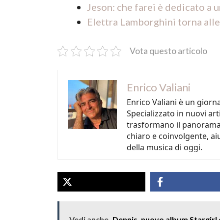
Jeson: che farei è dedicato a 
Elettra Lamborghini torna all
Vota questo articolo
Enrico Valiani
Enrico Valiani è un gior
Specializzato in nuovi ar
trasformano il panorama 
chiaro e coinvolgente, ai
della musica di oggi.
Vedi anche
Dennis, nuovo album Stargirl es