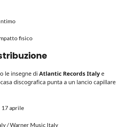
intimo
mpatto fisico
istribuzione
to le insegne di
Atlantic Records Italy
e
a casa discografica punta a un lancio capillare
 17 aprile
ly / Warner Music Italy