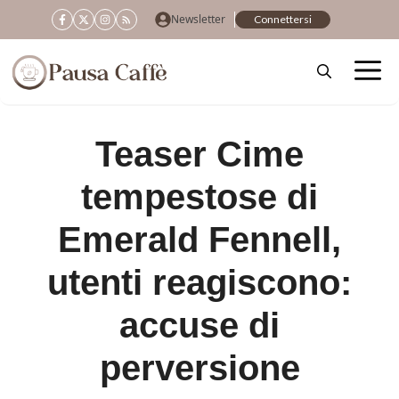
Vai
Newsletter
Connettersi
al
contenuto
Teaser Cime
tempestose di
Emerald Fennell,
utenti reagiscono:
accuse di
perversione