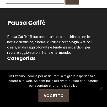
per:
Pausa Caffè
Pausa Caffè è il tuo appuntamento quotidiano con le
notizie di musica, cinema, cultura e tecnologia. Articoli
chiari, analisi approfondite e tendenze imperdibili per
restare aggiornato in Italia e nel mondo.
Categorías
Musica
Utilizziamo i cookie per assicurarti la migliore esperienza sul
Cinema e Serie TV
nostro sito web. Se continui a utilizzare questo sito, daremo
Style&Culture
per scontato che tu ne sia felice.
Tecnologia
ACCETTO
Notizia
Enlaces útiles