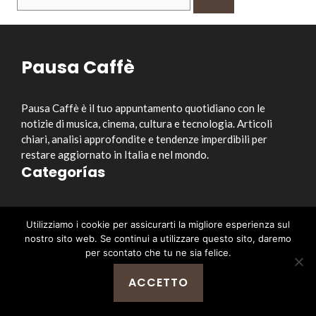
per:
Pausa Caffè
Pausa Caffè è il tuo appuntamento quotidiano con le
notizie di musica, cinema, cultura e tecnologia. Articoli
chiari, analisi approfondite e tendenze imperdibili per
restare aggiornato in Italia e nel mondo.
Categorías
Musica
Utilizziamo i cookie per assicurarti la migliore esperienza sul
Cinema e Serie TV
nostro sito web. Se continui a utilizzare questo sito, daremo
Style&Culture
per scontato che tu ne sia felice.
Tecnologia
ACCETTO
Notizia
Enlaces útiles