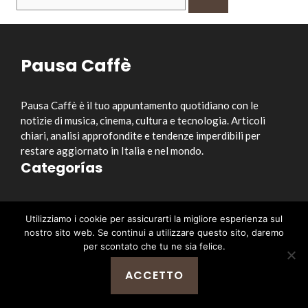
per:
Pausa Caffè
Pausa Caffè è il tuo appuntamento quotidiano con le
notizie di musica, cinema, cultura e tecnologia. Articoli
chiari, analisi approfondite e tendenze imperdibili per
restare aggiornato in Italia e nel mondo.
Categorías
Musica
Utilizziamo i cookie per assicurarti la migliore esperienza sul
Cinema e Serie TV
nostro sito web. Se continui a utilizzare questo sito, daremo
Style&Culture
per scontato che tu ne sia felice.
Tecnologia
ACCETTO
Notizia
Enlaces útiles