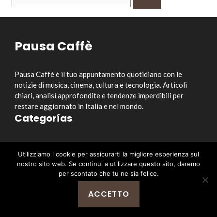
per:
Pausa Caffè
Pausa Caffè è il tuo appuntamento quotidiano con le
notizie di musica, cinema, cultura e tecnologia. Articoli
chiari, analisi approfondite e tendenze imperdibili per
restare aggiornato in Italia e nel mondo.
Categorías
Musica
Utilizziamo i cookie per assicurarti la migliore esperienza sul
Cinema e Serie TV
nostro sito web. Se continui a utilizzare questo sito, daremo
Style&Culture
per scontato che tu ne sia felice.
Tecnologia
ACCETTO
Notizia
Enlaces útiles