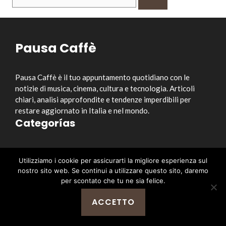
per:
Pausa Caffè
Pausa Caffè è il tuo appuntamento quotidiano con le
notizie di musica, cinema, cultura e tecnologia. Articoli
chiari, analisi approfondite e tendenze imperdibili per
restare aggiornato in Italia e nel mondo.
Categorías
Musica
Utilizziamo i cookie per assicurarti la migliore esperienza sul
Cinema e Serie TV
nostro sito web. Se continui a utilizzare questo sito, daremo
Style&Culture
per scontato che tu ne sia felice.
Tecnologia
ACCETTO
Notizia
Enlaces útiles