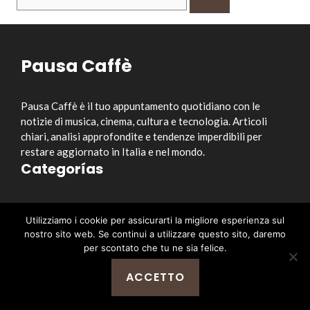
per:
Pausa Caffè
Pausa Caffè è il tuo appuntamento quotidiano con le
notizie di musica, cinema, cultura e tecnologia. Articoli
chiari, analisi approfondite e tendenze imperdibili per
restare aggiornato in Italia e nel mondo.
Categorías
Musica
Utilizziamo i cookie per assicurarti la migliore esperienza sul
Cinema e Serie TV
nostro sito web. Se continui a utilizzare questo sito, daremo
Style&Culture
per scontato che tu ne sia felice.
Tecnologia
ACCETTO
Notizia
Enlaces útiles