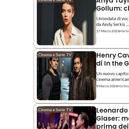
Anya Tayl
Gollum: c
Un’ondata di voci
da Andy Serkis ...
17 Marzo 2026
Martin
Henry Cavi
Cinema e Serie TV
di In the 
Un nuovo capitol
cinema americani. 
9 Marzo 2026
Martina
Leonardo 
Cinema e Serie TV
Glaser: m
prima dei