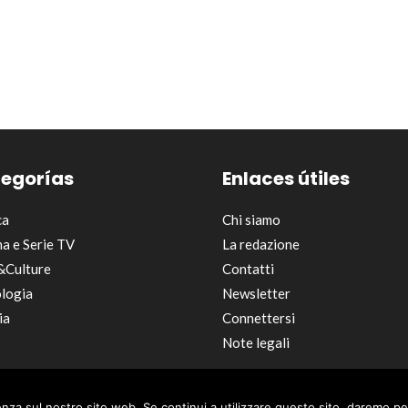
egorías
Enlaces útiles
ca
Chi siamo
a e Serie TV
La redazione
&Culture
Contatti
logia
Newsletter
ia
Connettersi
Note legali
@ 2026 | © Tutti i diritti riservati -
Pausa Caffè
ienza sul nostro sito web. Se continui a utilizzare questo sito, daremo pe