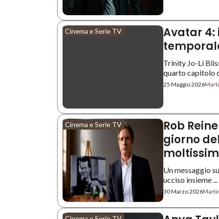
Avatar 4: 
Cinema e Serie TV
temporale
Trinity Jo-Li Blis
quarto capitolo di
25 Maggio 2026
Marti
Rob Reine
Cinema e Serie TV
giorno de
moltissi
Un messaggio sui 
ucciso insieme ...
30 Marzo 2026
Martin
Cinema e Serie TV