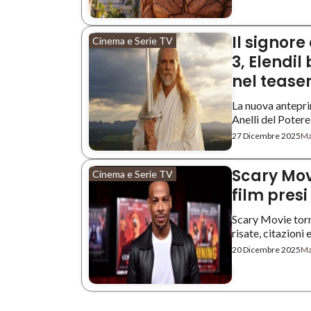
Il signore 
Cinema e Serie TV
3, Elendil
nel tease
La nuova anteprim
Anelli del Potere .
27 Dicembre 2025
Ma
Scary Mov
Cinema e Serie TV
film presi
Scary Movie tor
risate, citazioni e
20 Dicembre 2025
Ma