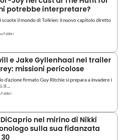
or-Joy nel cast di The Hunt for
hi potrebbe interpretare?
 scuote il mondo di Tolkien: il nuovo capitolo diretto
a Fabbri
ll e Jake Gyllenhaal nel trailer
Grey: missioni pericolose
o d’azione firmato Guy Ritchie si prepara a invadere i
Il ...
 Fabbri
DiCaprio nel mirino di Nikki
onologo sulla sua fidanzata
 30