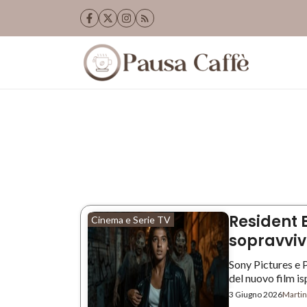
Vai
al
contenuto
Resident E
Cinema e Serie TV
sopravviv
Sony Pictures e 
del nuovo film isp
3 Giugno 2026
Martin