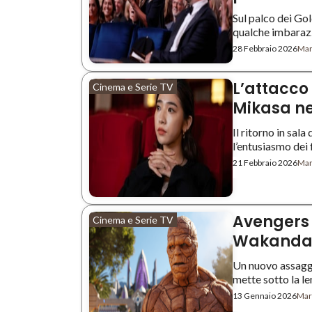
Sul palco dei Go
qualche imbarazz
28 Febbraio 2026
Mar
L’attacco 
Cinema e Serie TV
Mikasa nel
Il ritorno in sala
l’entusiasmo dei f
21 Febbraio 2026
Mar
Avengers 
Cinema e Serie TV
Wakanda 
Un nuovo assaggi
mette sotto la le
13 Gennaio 2026
Mart