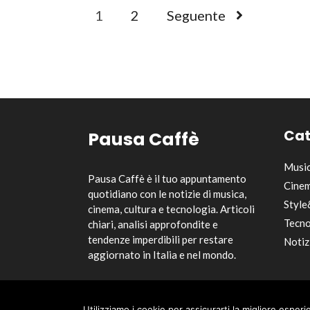
1
2
Seguente
Cat
Pausa Caffè
Musi
Pausa Caffè è il tuo appuntamento
Cinem
quotidiano con le notizie di musica,
Style
cinema, cultura e tecnologia. Articoli
Tecno
chiari, analisi approfondite e
tendenze imperdibili per restare
Notiz
aggiornato in Italia e nel mondo.
Utilizziamo i cookie per assicurarti la migliore esper