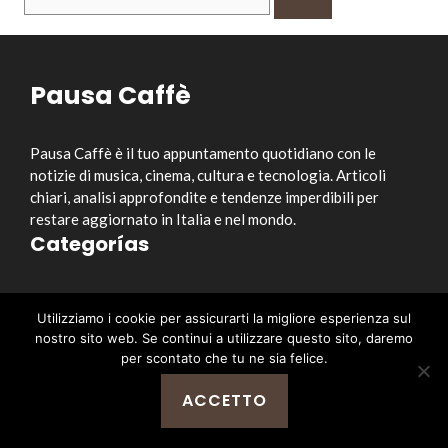
per:
Pausa Caffè
Pausa Caffè è il tuo appuntamento quotidiano con le
notizie di musica, cinema, cultura e tecnologia. Articoli
chiari, analisi approfondite e tendenze imperdibili per
restare aggiornato in Italia e nel mondo.
Categorías
Musica
Utilizziamo i cookie per assicurarti la migliore esperienza sul
Cinema e Serie TV
nostro sito web. Se continui a utilizzare questo sito, daremo
Style&Culture
per scontato che tu ne sia felice.
Tecnologia
ACCETTO
Notizia
Enlaces útiles