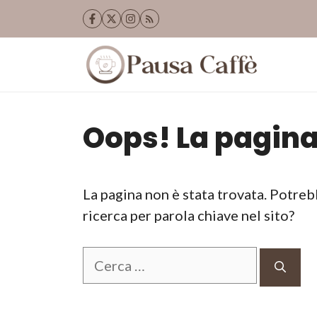
Vai
al
contenuto
Oops! La pagina
La pagina non è stata trovata. Potreb
ricerca per parola chiave nel sito?
Ricerca
per: