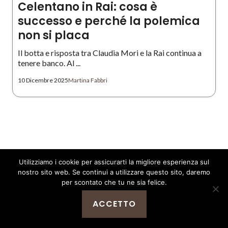
Celentano in Rai: cosa è
successo e perché la polemica
non si placa
Il botta e risposta tra Claudia Mori e la Rai continua a
tenere banco. Al ...
10 Dicembre 2025
Martina Fabbri
Utilizziamo i cookie per assicurarti la migliore esperienza sul
nostro sito web. Se continui a utilizzare questo sito, daremo
per scontato che tu ne sia felice.
Iscriviti alla nostra
newsletter
ACCETTO