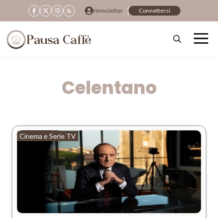
Vai
Newsletter
Connettersi
al
contenuto
Celentano
Cinema e Serie TV