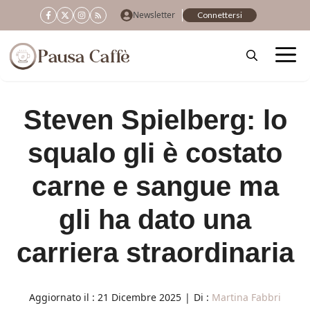
Vai
Newsletter
Connettersi
al
contenuto
Steven Spielberg: lo
squalo gli è costato
carne e sangue ma
gli ha dato una
carriera straordinaria
Aggiornato il :
21 Dicembre 2025
|
Di :
Martina Fabbri