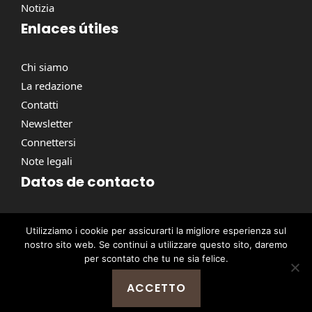
Notizia
Enlaces útiles
Chi siamo
La redazione
Contatti
Newsletter
Connettersi
Note legali
Datos de contacto
Via Torino, 164, 00184 Roma RM, Italie
Utilizziamo i cookie per assicurarti la migliore esperienza sul
contact@pausacaffe.net
nostro sito web. Se continui a utilizzare questo sito, daremo
+39 06 9453 2781
per scontato che tu ne sia felice.
ACCETTO
@ 2026 | © Tutti i diritti riservati -
Pausa Caffè