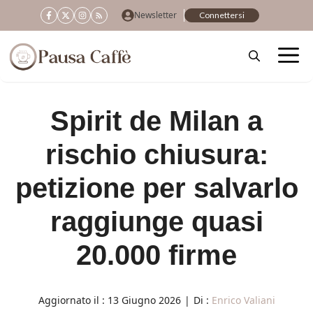
Vai
Newsletter
Connettersi
al
contenuto
Spirit de Milan a
rischio chiusura:
petizione per salvarlo
raggiunge quasi
20.000 firme
Aggiornato il :
13 Giugno 2026
|
Di :
Enrico Valiani