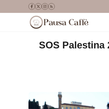
Vai
al
contenuto
SOS Palestina 2