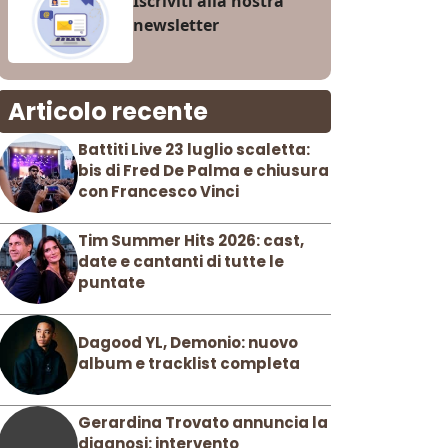
Iscriviti alla nostra
newsletter
Articolo recente
Battiti Live 23 luglio scaletta:
bis di Fred De Palma e chiusura
con Francesco Vinci
Tim Summer Hits 2026: cast,
date e cantanti di tutte le
puntate
Dagood YL, Demonio: nuovo
album e tracklist completa
Gerardina Trovato annuncia la
diagnosi: intervento