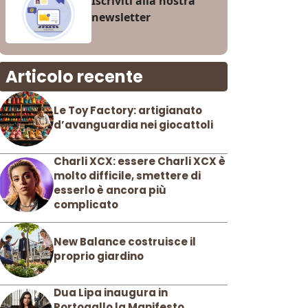
Iscriviti alla nostra
newsletter
Articolo recente
Le Toy Factory: artigianato
d’avanguardia nei giocattoli
Charli XCX: essere Charli XCX è
molto difficile, smettere di
esserlo è ancora più
complicato
New Balance costruisce il
proprio giardino
Dua Lipa inaugura in
Portogallo la Manifesto