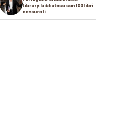
Library: biblioteca con 100 libri
censurati