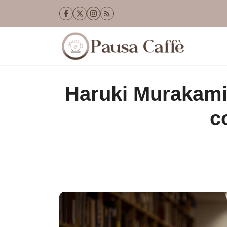
Vai
al
contenuto
Haruki Murakami
c