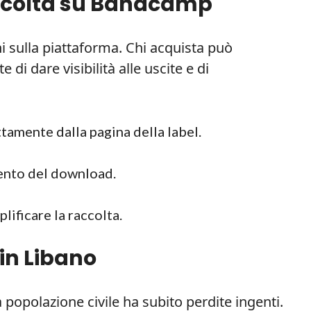
ccolta su Bandcamp
ni sulla piattaforma. Chi acquista può
di dare visibilità alle uscite e di
tamente dalla pagina della label.
ento del download.
lificare la raccolta.
in Libano
 la popolazione civile ha subito perdite ingenti.