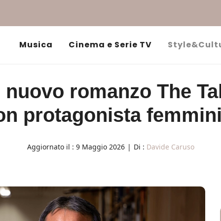
Musica
Cinema e Serie TV
Style&Cult
 nuovo romanzo The Tal
on protagonista femmini
Aggiornato il :
9 Maggio 2026
|
Di :
Davide Caruso