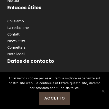
Notizia
Enlaces útiles
Chi siamo
La redazione
Contatti
Newsletter
Connettersi
Note legali
Datos de contacto
Via Torino, 164, 00184 Roma RM, Italie
Utilizziamo i cookie per assicurarti la migliore esperienza sul
contact@pausacaffe.net
nostro sito web. Se continui a utilizzare questo sito, daremo
+39 06 9453 2781
per scontato che tu ne sia felice.
ACCETTO
@ 2026 | © Tutti i diritti riservati -
Pausa Caffè