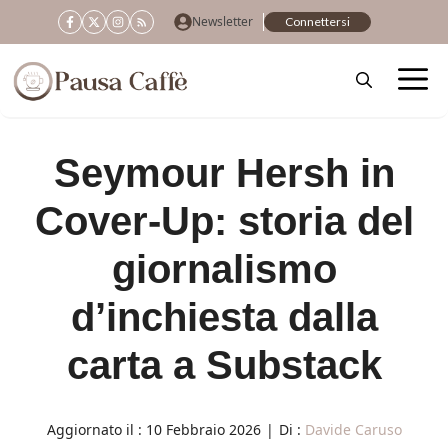
Vai
Newsletter
Connettersi
al
contenuto
Seymour Hersh in
Cover-Up: storia del
giornalismo
d’inchiesta dalla
carta a Substack
Aggiornato il :
10 Febbraio 2026
|
Di :
Davide Caruso