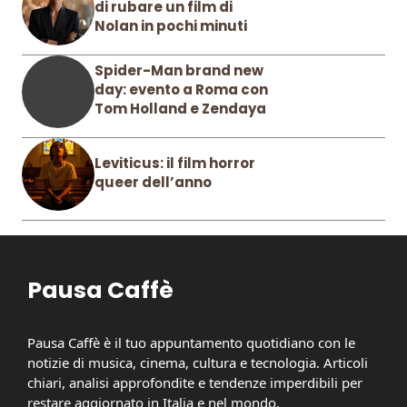
di rubare un film di
Nolan in pochi minuti
Spider-Man brand new
day: evento a Roma con
Tom Holland e Zendaya
Leviticus: il film horror
queer dell’anno
Pausa Caffè
Pausa Caffè è il tuo appuntamento quotidiano con le
notizie di musica, cinema, cultura e tecnologia. Articoli
chiari, analisi approfondite e tendenze imperdibili per
restare aggiornato in Italia e nel mondo.