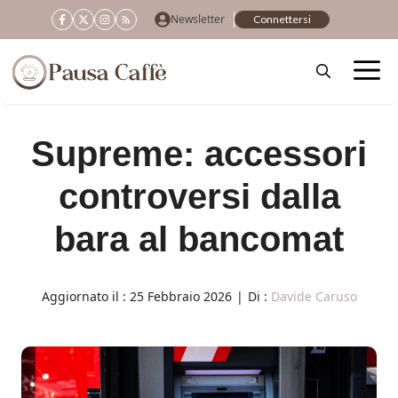
Vai
Newsletter
Connettersi
al
contenuto
Supreme: accessori
controversi dalla
bara al bancomat
Aggiornato il :
25 Febbraio 2026
|
Di :
Davide Caruso