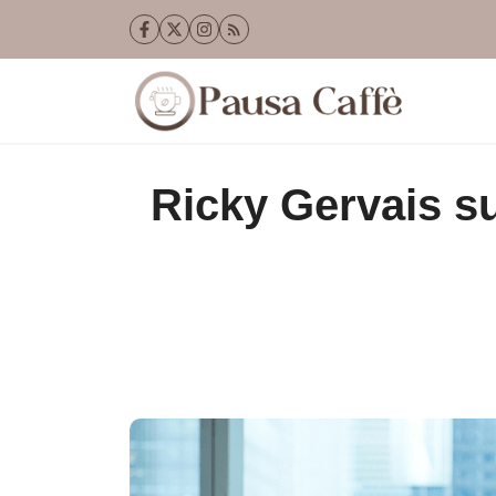
Vai
al
contenuto
Ricky Gervais su 