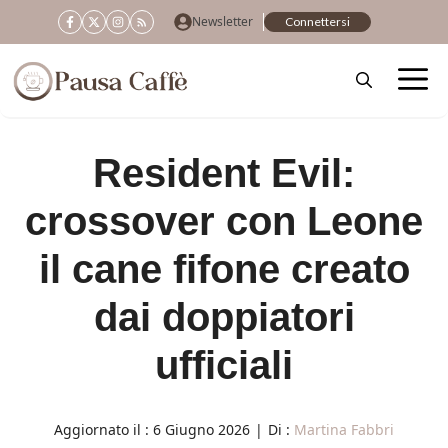
Vai
Newsletter
Connettersi
al
contenuto
Resident Evil:
crossover con Leone
il cane fifone creato
dai doppiatori
ufficiali
Aggiornato il :
6 Giugno 2026
|
Di :
Martina Fabbri