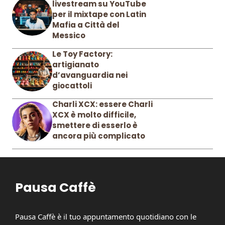
livestream su YouTube
per il mixtape con Latin
Mafia a Città del
Messico
Le Toy Factory:
artigianato
d’avanguardia nei
giocattoli
Charli XCX: essere Charli
XCX è molto difficile,
smettere di esserlo è
ancora più complicato
Pausa Caffè
Pausa Caffè è il tuo appuntamento quotidiano con le