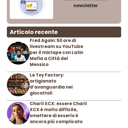
newsletter
Articolo recente
Fred Again: 50 ore di
livestream su YouTube
per il mixtape con Latin
Mafia a Città del
Messico
Le Toy Factory:
artigianato
d’avanguardia nei
giocattoli
Charli XCX: essere Charli
XCX è molto difficile,
smettere di esserlo è
ancora più complicato