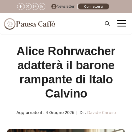
Vai
Newsletter
Connettersi
al
contenuto
Alice Rohrwacher
adatterà il barone
rampante di Italo
Calvino
Aggiornato il :
4 Giugno 2026
|
Di :
Davide Caruso