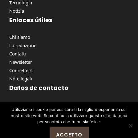
Tecnologia
Notizia
Enlaces útiles
Chi siamo
La redazione
Contatti
Newsletter
Connettersi
Note legali
Datos de contacto
Via Torino, 164, 00184 Roma RM, Italie
Utilizziamo i cookie per assicurarti la migliore esperienza sul
contact@pausacaffe.net
nostro sito web. Se continui a utilizzare questo sito, daremo
+39 06 9453 2781
per scontato che tu ne sia felice.
ACCETTO
@ 2026 | © Tutti i diritti riservati -
Pausa Caffè