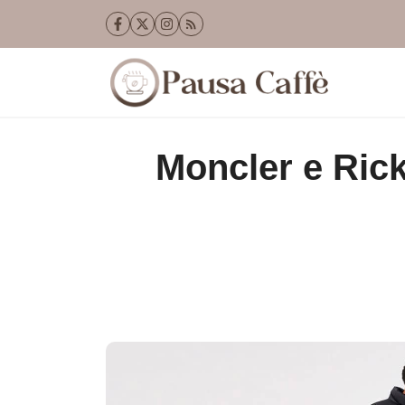
Vai
al
contenuto
Moncler e Ric