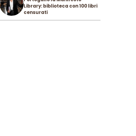
Library: biblioteca con 100 libri
censurati