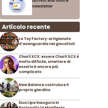
Iscriviti alla nostra
newsletter
Articolo recente
Le Toy Factory: artigianato
d’avanguardia nei giocattoli
Charli XCX: essere Charli XCX è
molto difficile, smettere di
esserlo è ancora più
complicato
New Balance costruisce il
proprio giardino
Dua Lipa inaugura in
Portogallo la Manifesto