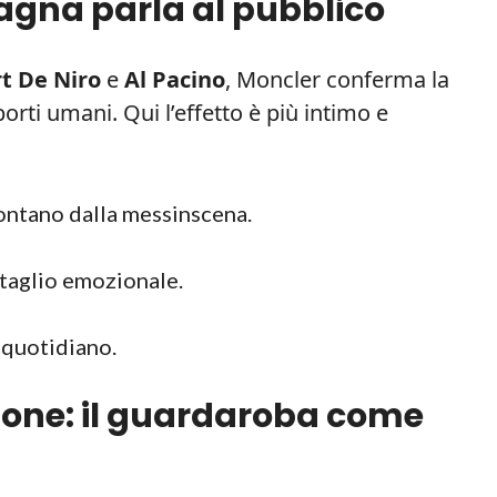
gna parla al pubblico
t De Niro
e
Al Pacino
, Moncler conferma la
porti umani. Qui l’effetto è più intimo e
lontano dalla messinscena.
ttaglio emozionale.
 quotidiano.
zione: il guardaroba come