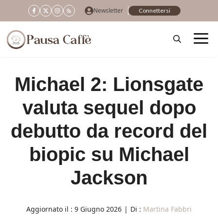
Vai
Newsletter
Connettersi
al
contenuto
Michael 2: Lionsgate
valuta sequel dopo
debutto da record del
biopic su Michael
Jackson
Aggiornato il :
9 Giugno 2026
|
Di :
Martina Fabbri