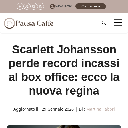
Vai
Newsletter
Connettersi
al
contenuto
Scarlett Johansson
perde record incassi
al box office: ecco la
nuova regina
Aggiornato il :
29 Gennaio 2026
|
Di :
Martina Fabbri