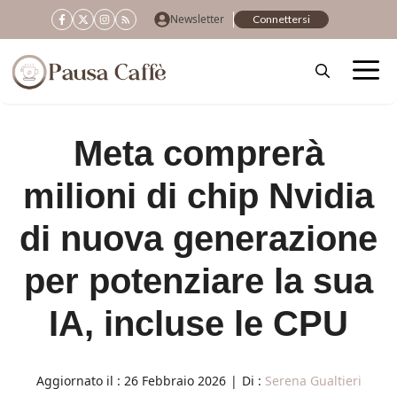
Vai
Newsletter
Connettersi
al
contenuto
Meta comprerà
milioni di chip Nvidia
di nuova generazione
per potenziare la sua
IA, incluse le CPU
Aggiornato il :
26 Febbraio 2026
|
Di :
Serena Gualtieri