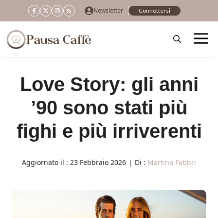
Vai
Newsletter
Connettersi
al
contenuto
Love Story: gli anni
’90 sono stati più
fighi e più irriverenti
Aggiornato il :
23 Febbraio 2026
|
Di :
Martina Fabbri