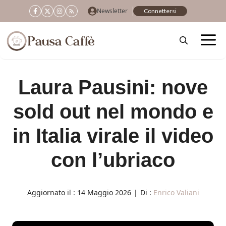
Vai
Newsletter
Connettersi
al
contenuto
Laura Pausini: nove
sold out nel mondo e
in Italia virale il video
con l’ubriaco
Aggiornato il :
14 Maggio 2026
|
Di :
Enrico Valiani