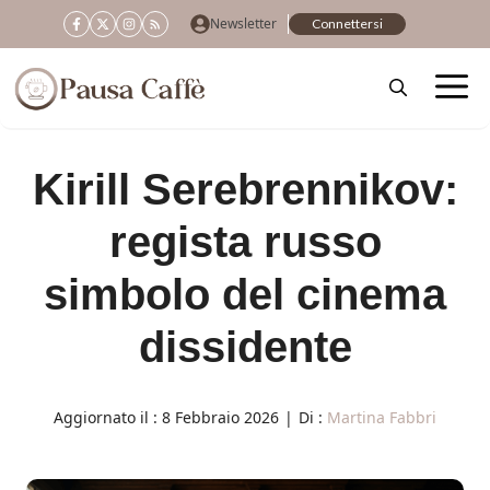
Vai
Newsletter
Connettersi
al
contenuto
Kirill Serebrennikov:
regista russo
simbolo del cinema
dissidente
Aggiornato il :
8 Febbraio 2026
|
Di :
Martina Fabbri