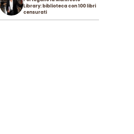
Library: biblioteca con 100 libri
censurati