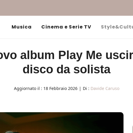
Musica
Cinema e Serie TV
Style&Cult
vo album Play Me uscirà
disco da solista
Aggiornato il :
18 Febbraio 2026
|
Di :
Davide Caruso