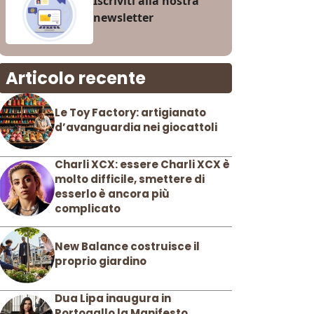
Iscriviti alla nostra
newsletter
Articolo recente
Le Toy Factory: artigianato
d’avanguardia nei giocattoli
Charli XCX: essere Charli XCX è
molto difficile, smettere di
esserlo è ancora più
complicato
New Balance costruisce il
proprio giardino
Dua Lipa inaugura in
Portogallo la Manifesto