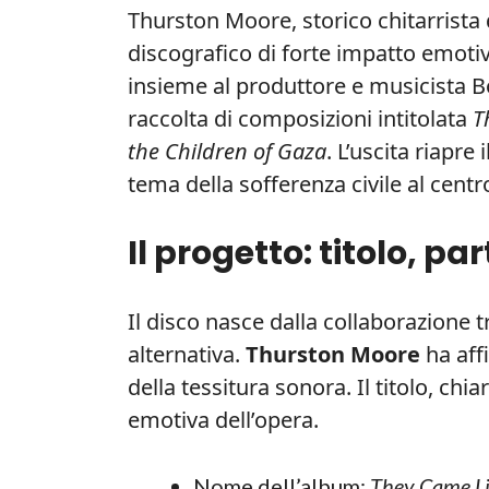
Thurston Moore, storico chitarrista
discografico di forte impatto emotivo
insieme al produttore e musicista 
raccolta di composizioni intitolata
T
the Children of Gaza
. L’uscita riapre
tema della sofferenza civile al cen
Il progetto: titolo, pa
Il disco nasce dalla collaborazione 
alternativa.
Thurston Moore
ha aff
della tessitura sonora. Il titolo, ch
emotiva dell’opera.
Nome dell’album:
They Came Li