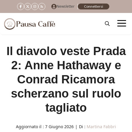
Vai
Newsletter
Connettersi
al
contenuto
Il diavolo veste Prada
2: Anne Hathaway e
Conrad Ricamora
scherzano sul ruolo
tagliato
Aggiornato il :
7 Giugno 2026
|
Di :
Martina Fabbri