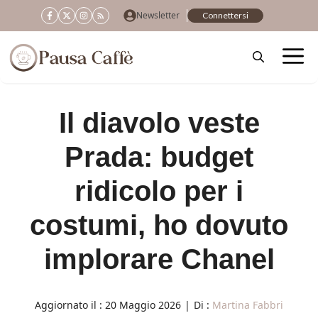
Vai
Newsletter
Connettersi
al
contenuto
Il diavolo veste
Prada: budget
ridicolo per i
costumi, ho dovuto
implorare Chanel
Aggiornato il :
20 Maggio 2026
|
Di :
Martina Fabbri