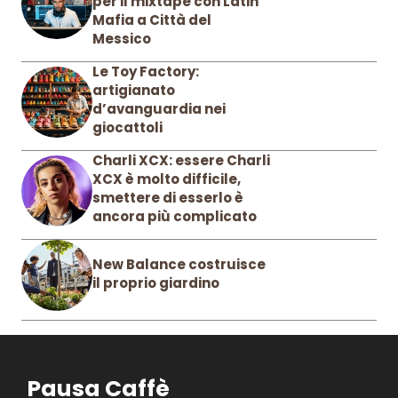
per il mixtape con Latin
Mafia a Città del
Messico
Le Toy Factory:
artigianato
d’avanguardia nei
giocattoli
Charli XCX: essere Charli
XCX è molto difficile,
smettere di esserlo è
ancora più complicato
New Balance costruisce
il proprio giardino
Pausa Caffè