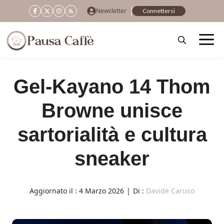
Vai
Newsletter
Connettersi
al
contenuto
Gel-Kayano 14 Thom
Browne unisce
sartorialità e cultura
sneaker
Aggiornato il :
4 Marzo 2026
|
Di :
Davide Caruso