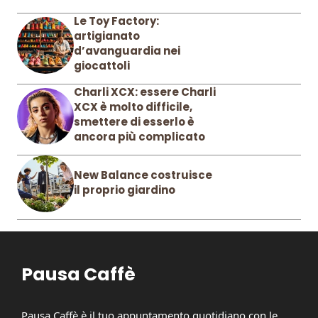
Le Toy Factory:
artigianato
d’avanguardia nei
giocattoli
Charli XCX: essere Charli
XCX è molto difficile,
smettere di esserlo è
ancora più complicato
New Balance costruisce
il proprio giardino
Pausa Caffè
Pausa Caffè è il tuo appuntamento quotidiano con le