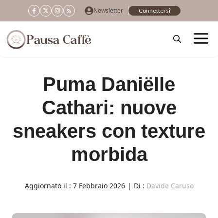
Vai
Newsletter
Connettersi
al
contenuto
Puma Daniëlle
Cathari: nuove
sneakers con texture
morbida
Aggiornato il :
7 Febbraio 2026
|
Di :
Davide Caruso