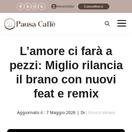
Vai
Newsletter
Connettersi
al
contenuto
L’amore ci farà a
pezzi: Miglio rilancia
il brano con nuovi
feat e remix
Aggiornato il :
7 Maggio 2026
|
Di :
Enrico Valiani