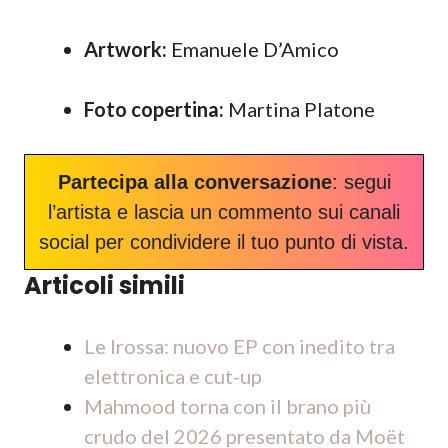
Artwork:
Emanuele D’Amico
Foto copertina:
Martina Platone
Partecipa alla conversazione
: segui
l’artista e lascia un commento sui canali
social per condividere il tuo punto di vista.
Articoli simili
Le Irossa: nuovo EP con inedito tra
elettronica e cut-up
Mahmood torna con il brano più
crudo del 2026 presentato da Moët