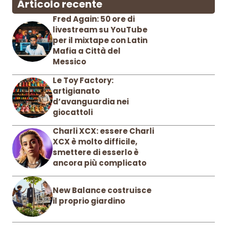
Articolo recente
Fred Again: 50 ore di
livestream su YouTube
per il mixtape con Latin
Mafia a Città del
Messico
Le Toy Factory:
artigianato
d’avanguardia nei
giocattoli
Charli XCX: essere Charli
XCX è molto difficile,
smettere di esserlo è
ancora più complicato
New Balance costruisce
il proprio giardino