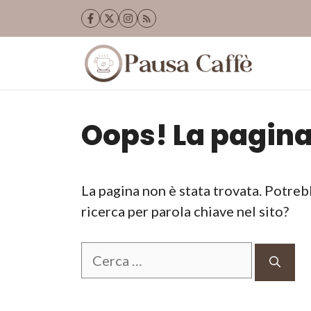
Vai
al
contenuto
Oops! La pagina
La pagina non è stata trovata. Potreb
ricerca per parola chiave nel sito?
Ricerca
per: