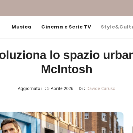
Musica
Cinema e Serie TV
Style&Cult
oluziona lo spazio urba
McIntosh
Aggiornato il :
5 Aprile 2026
|
Di :
Davide Caruso