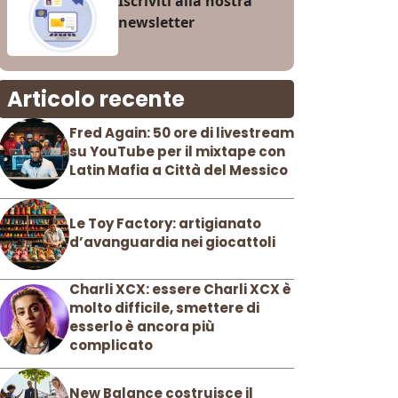
Iscriviti alla nostra
newsletter
Articolo recente
Fred Again: 50 ore di livestream
su YouTube per il mixtape con
Latin Mafia a Città del Messico
Le Toy Factory: artigianato
d’avanguardia nei giocattoli
Charli XCX: essere Charli XCX è
molto difficile, smettere di
esserlo è ancora più
complicato
New Balance costruisce il