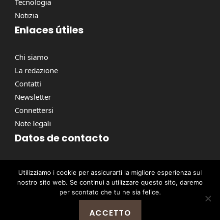
Tecnologia
Notizia
Enlaces útiles
Chi siamo
La redazione
Contatti
Newsletter
Connettersi
Note legali
Datos de contacto
Via Torino, 164, 00184 Roma RM, Italie
Utilizziamo i cookie per assicurarti la migliore esperienza sul
contact@pausacaffe.net
nostro sito web. Se continui a utilizzare questo sito, daremo
+39 06 9453 2781
per scontato che tu ne sia felice.
ACCETTO
@ 2026 | © Tutti i diritti riservati -
Pausa Caffè