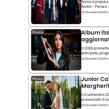
Roma si prepara 
André – Parlare ..
22 Dicembre 2025
Enr
Album ital
Musica
aggiorna
Il 2026 promette 
anticipate, progett
21 Dicembre 2025
Enr
Junior Ca
Musica
Margherit
Il 6 settembre 2
pronunciato il suo 
20 Dicembre 2025
Enr