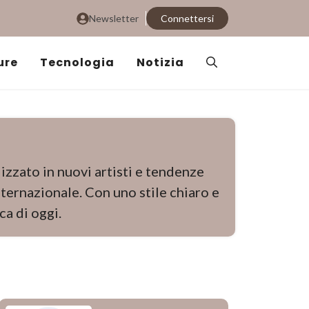
Newsletter
Connettersi
ure
Tecnologia
Notizia
izzato in nuovi artisti e tendenze
ternazionale. Con uno stile chiaro e
ca di oggi.