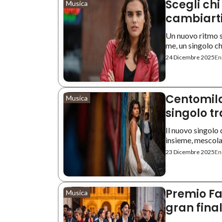
Scegli chi
Musica
cambiarti
Un nuovo ritmo s
me, un singolo che
24 Dicembre 2025
Enr
Centomil
Musica
singolo t
Il nuovo singolo
insieme, mescola
23 Dicembre 2025
Enr
Premio Fab
Musica
gran finale