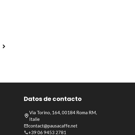
Datos de contacto
Via Torino, 164, 00184 Roma RM,
Italie
contact@pausacaffe.net
+39 06 9453 2781