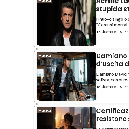
Achille L
Musica
stupida s
Il nuovo singolo 
“Comuni mortali” 
17 Dicembre 2025
Enr
Damiano D
Musica
d’uscita d
Damiano David ha
solista, con nuova 
16 Dicembre 2025
Enr
Certificazi
Musica
resistono 
Le certificazion