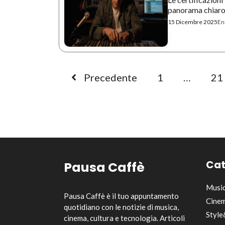
panorama chiaro: 
15 Dicembre 2025
Enr
Precedente
1
…
21
Cat
Pausa Caffè
Musi
Pausa Caffè è il tuo appuntamento
Cinem
quotidiano con le notizie di musica,
Style
cinema, cultura e tecnologia. Articoli