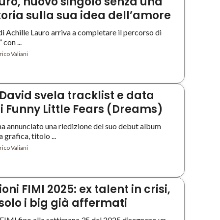
auro, nuovo singolo senza una
toria sulla sua idea dell’amore
di Achille Lauro arriva a completare il percorso di
con ...
ico Valiani
avid svela tracklist e data
i Funny Little Fears (Dreams)
 annunciato una riedizione del suo debut album
grafica, titolo ...
ico Valiani
oni FIMI 2025: ex talent in crisi,
solo i big già affermati
i FIMI fino alla settimana 35 del 2025 disegnano un