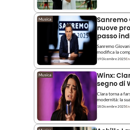
Sanremo G
Musica
nuove pro
passo indi
Sanremo Giovani
modifica la compo
19 Dicembre 2025
Enr
Winx: Clar
Musica
segno di W
Clara torna a far
modernità: la sua 
18 Dicembre 2025
Enr