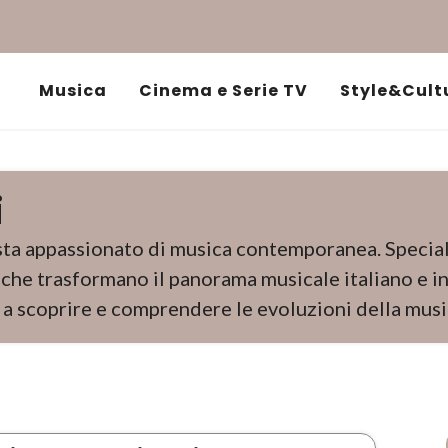
Musica
Cinema e Serie TV
Style&Cult
i
ista appassionato di musica contemporanea. Special
 che trasformano il panorama musicale italiano e in
i a scoprire e comprendere le evoluzioni della musi