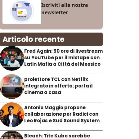
Iscriviti alla nostra
newsletter
Articolo recente
Fred Again: 50 ore di livestream
su YouTube per il mixtape con
Latin Mafia a Città del Messico
proiettore TCL con Netflix
integrato in offerta: porta il
cinema a casa
Antonio Maggio propone
collaborazione per Radici con
Leo Rojas e Sud Sound System
Bleach: Tite Kubo sarebbe