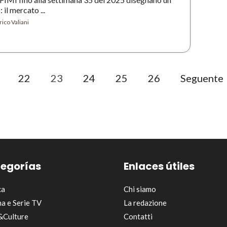
il mercato ...
ico Valiani
22
23
24
25
26
Seguente
egorías
Enlaces útiles
ca
Chi siamo
a e Serie TV
La redazione
&Culture
Contatti