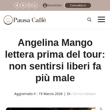
Vai
Newsletter
Connettersi
al
contenuto
Angelina Mango
lettera prima del tour:
non sentirsi liberi fa
più male
Aggiornato il :
19 Marzo 2026
|
Di :
Enrico Valiani